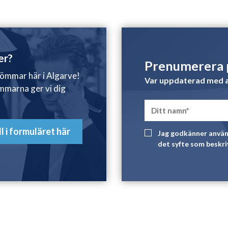
er?
Prenumerera p
römmar här i Algarve!
Var uppdaterad med a
immarna ger vi dig
ll i formuläret här
Jag godkänner använ
det syfte som beskri