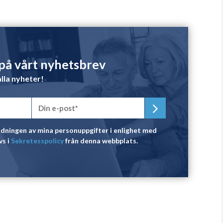
å vårt nyhetsbrev
lla nyheter!
dningen av mina personuppgifter i enlighet med
vs i
Sekretesspolicy
från denna webbplats.