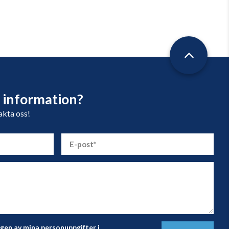
 information?
takta oss!
en av mina personuppgifter i