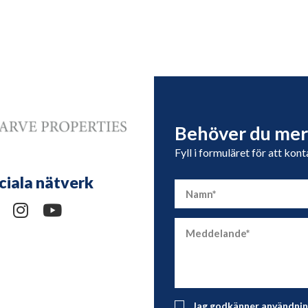
Behöver du mer
Fyll i formuläret för att kon
ciala nätverk
Jag godkänner användning