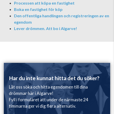
Processen att köpa en fastighet
Boka en fastighet för köp
Den offentliga handlingen och registreringen av en
egendom
Lever drömmen. Att bo i Algarve!
Har du inte kunnat hitta det du söker?
Låt oss söka och hitta egendomen till dina
drömmar här i Algarve!
Fyll i formuläret att under de närmaste 24
timmarna ger vi dig flera alternativ.